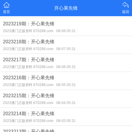
开心果先锋
首页
返回
2023219期：开心果先锋
2023澳门正版资料 670288.com
08-08 05:31
2023218期：开心果先锋
2023澳门正版资料 670288.com
08-07 05:31
2023217期：开心果先锋
2023澳门正版资料 670288.com
08-06 05:31
2023216期：开心果先锋
2023澳门正版资料 670288.com
08-05 05:31
2023215期：开心果先锋
2023澳门正版资料 670288.com
08-04 05:31
2023214期：开心果先锋
2023澳门正版资料 670288.com
08-03 05:31
2023213期：开心果先锋